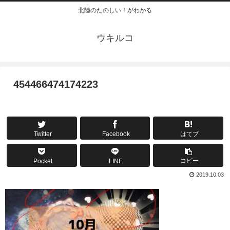
北陸のたのしい！がわかる
ウキルコ
454466474174223
Twitter
Facebook
はてブ
コピー
Pocket
LINE
2019.10.03